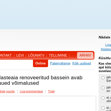
Nädala 
Lisa
Nädala 
ONTAKT
LEVI
LÕUNATV
TELLIMINE
ARHIIV
Küsitlu
Online
Paberväljanne
Kõik uudised
Kas ole
ajal kül
suvelav
lasteaia renoveeritud bassein avab
jah
Ees
 uued võimalused
jah
on 
iste juurde
Lisa kommentaar
Trüki
ei,
ol
ei,