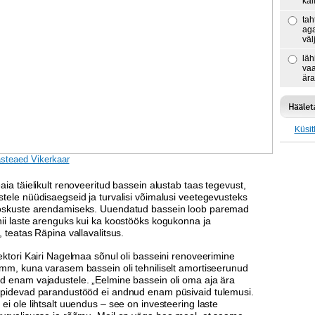
kal
tah
aga
väl
läh
vaa
ära
Küsit
asteaed Vikerkaar
aia täielikult renoveeritud bassein alustab taas tegevust,
tele nüüdisaegseid ja turvalisi võimalusi veetegevusteks
oskuste arendamiseks. Uuendatud bassein loob paremad
ii laste arenguks kui ka koostööks kogukonna ja
, teatas Räpina vallavalitsus.
ektori Kairi Nagelmaa sõnul oli basseini renoveerimine
amm, kuna varasem bassein oli tehniliselt amortiseerunud
d enam vajadustele. „Eelmine bassein oli oma aja ära
 pidevad parandustööd ei andnud enam püsivaid tulemusi.
ei ole lihtsalt uuendus – see on investeering laste