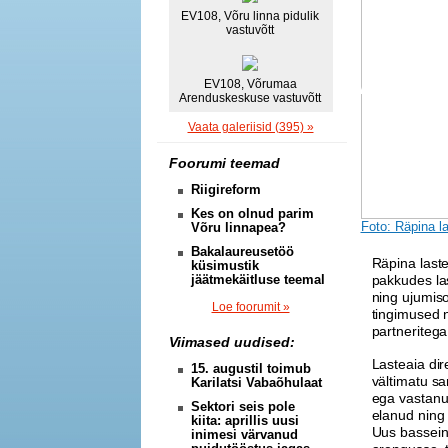
EV108, Võru linna pidulik
vastuvõtt
EV108, Võrumaa
Arenduskeskuse vastuvõtt
Vaata galeriisid (395) »
Foorumi teemad
Riigireform
Kes on olnud parim
Foto: Räpina l
Võru linnapea?
Bakalaureusetöö
Räpina laste
küsimustik
jäätmekäitluse teemal
pakkudes las
ning ujumis
Loe foorumit »
tingimused n
partneritega
Viimased uudised:
Lasteaia dir
15. augustil toimub
vältimatu s
Karilatsi Vabaõhulaat
ega vastanu
Sektori seis pole
elanud ning
kiita: aprillis uusi
Uus bassein 
inimesi värvanud