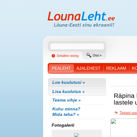
Otsi »
Detailne otsing
PEALEHT
AJALEHEST
REKLAAM
K
Loe kuulutusi »
Lisa kuulutus »
Räpina 
Teema vihje »
lastele
Kuhu minna?
Tagasi uud
Mida teha? »
Fotogalerii