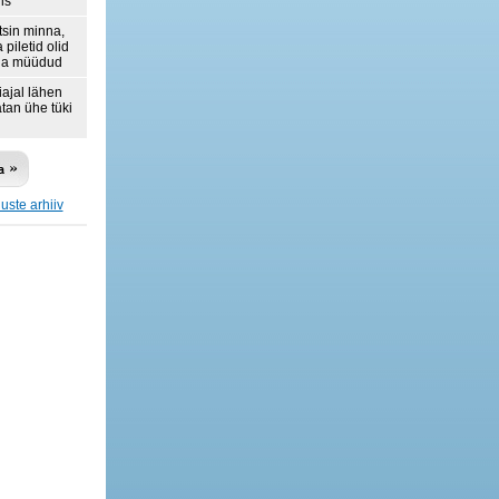
lis
tsin minna,
 piletid olid
ja müüdud
iajal lähen
tan ühe tüki
luste arhiiv