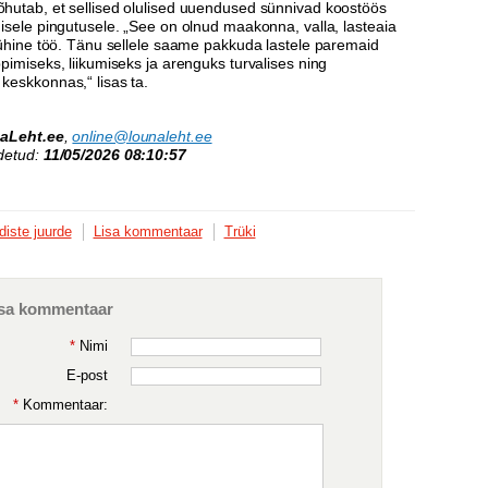
hutab, et sellised olulised uuendused sünnivad koostöös
isele pingutusele. „See on olnud maakonna, valla, lasteaia
 ühine töö. Tänu sellele saame pakkuda lastele paremaid
pimiseks, liikumiseks ja arenguks turvalises ning
keskkonnas,“ lisas ta.
aLeht.ee
,
online@lounaleht.ee
detud:
11/05/2026 08:10:57
diste juurde
Lisa kommentaar
Trüki
sa kommentaar
*
Nimi
E-post
*
Kommentaar: