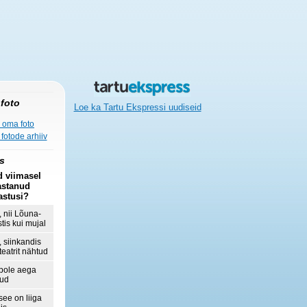
foto
Loe ka Tartu Ekspressi uudiseid
 oma foto
fotode arhiiv
s
d viimasel
astanud
astusi?
, nii Lõuna-
tis kui mujal
, siinkandis
teatrit nähtud
 pole aega
nud
 see on liiga