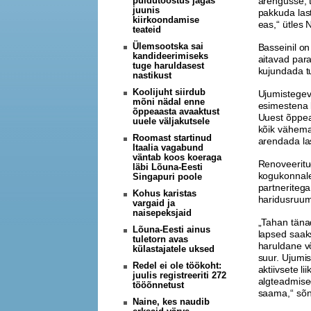
puidutööstus jagas
arengusse, 
juunis
pakkuda las
kiirkoondamise
eas,“ ütles
teateid
Ülemsootska sai
Basseinil on
kandideerimiseks
aitavad par
tuge haruldasest
kujundada tu
nastikust
Koolijuht siirdub
Ujumistegevu
mõni nädal enne
esimestena 
õppeaasta avaaktust
Uuest õppea
uuele väljakutsele
kõik vähema
Roomast startinud
arendada la
Itaalia vagabund
väntab koos koeraga
Renoveeritu
läbi Lõuna-Eesti
kogukonnale
Singapuri poole
partneritega
Kohus karistas
haridusruum
vargaid ja
naisepeksjaid
„Tahan tänad
Lõuna-Eesti ainus
lapsed saaks
tuletorn avas
haruldane võ
külastajatele uksed
suur. Ujumi
Redel ei ole töökoht:
aktiivsete l
juulis registreeriti 272
algteadmise
tööõnnetust
saama,“ sõn
Naine, kes naudib