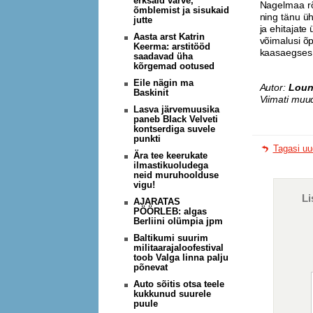
erksaid värve,
Nagelmaa rõ
õmblemist ja sisukaid
ning tänu üh
jutte
ja ehitajate
Aasta arst Katrin
võimalusi õp
Keerma: arstitööd
kaasaegses 
saadavad üha
kõrgemad ootused
Eile nägin ma
Autor:
Loun
Baskinit
Viimati muu
Lasva järvemuusika
paneb Black Velveti
kontserdiga suvele
punkti
Tagasi uu
Ära tee keerukate
ilmastikuoludega
neid muruhoolduse
vigu!
Li
AJARATAS
PÖÖRLEB: algas
Berliini olümpia jpm
Baltikumi suurim
militaarajaloofestival
toob Valga linna palju
põnevat
Auto sõitis otsa teele
kukkunud suurele
puule