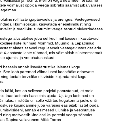
turvalisusse ja rõõmu. Meil on väga hea meel, et saame
tele võimalust õppida veega sõbraks saamist juba varases
 Nagelmaa.
 oluline roll laste igapäevaelus ja arengus. Veetegevused
andada liikumisoskusi, kasvatada enesekindlust ning
rvalist ja teadlikku suhtumist veega seotud olukordadesse.
stega alustatakse juba sel kuul, mil basseini kasutavad
koolieelikute rühmad Mõmmid, Muumid ja Lepatriinud.
astast alates saavad regulaarselt veetegevustes osaleda
lt 4-aastaste laste rühmad, mis võimaldab süsteemsemalt
ste ujumis- ja veeohutusoskusi.
d bassein annab lisaväärtust ka laiemalt kogu
. See loob paremad võimalused koostööks erinevate
 ning toetab tervislike eluviiside kujundamist kogu
is.
a kõiki, kes on sellesse projekti panustanud, et meie
id taas lasteaia basseinis ujuda. Ujulaga lasteaed on
imalus, mistõttu on selle väärtus kogukonna jaoks eriti
soskuse kujundamine juba varases eas aitab lastel jõuda
iikumisviisideni, annab esimesed ujumise ja veeohutuse
d ning motiveerib kindlasti ka peresid veega sõbraks
as Räpina vallavanem Mikk Tarros.