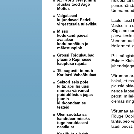
ASi Võru Vesi juhina
Heldela tan
alustas tööd Argo
pensionäri
Mõttus
Ummamuudu n
Valgalased
kujundavad Pedeli
Laulul lasi
virgestusala tulevikku
Vastseliina
Sügismeloo
Misso
kodukandipäeval
päevakeskus
avatakse
Vannamuudu,
koduloonäitus ja
Hellermed j
mälestuspink
Grossi Toidukaubad
Pilli mängis
plaanib Räpinasse
Eakate Klubi
kaupluse rajada
juhendajaga
15. augustil toimub
Karilatsi Vabaõhulaat
Võrumaa are
hakul, et m
Sektori seis pole
pidusid pida
kiita: aprillis uusi
inimesi värvanud
nende lapse
puidutööstus jagas
peost, mille
juunis
olemas ning 
kiirkoondamise
teateid
Võrumaa aren
Ülemsootska sai
Rõuge Ööbik
kandideerimiseks
tantsupeo v
tuge haruldasest
taadi peost,
nastikust