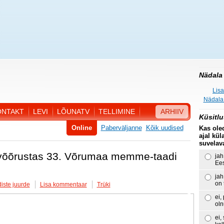
Nädala 
Lisa
Nädala 
ONTAKT
LEVI
LÕUNATV
TELLIMINE
ARHIIV
Küsitlu
Online
Paberväljanne
Kõik uudised
Kas ole
ajal kül
suvelav
võõrustas 33. Võrumaa memme-taadi
jah
Ees
jah
on 
iste juurde
Lisa kommentaar
Trüki
ei,
ol
ei,