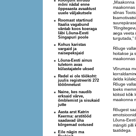
Koolijuht siirdub
„Maakonna m
mõni nädal enne
maakonnas o
õppeaasta avaaktust
sõnas Toots
uuele väljakutsele
lisamotivats
Roomast startinud
suurepärase
Itaalia vagabund
“Ringitegevu
väntab koos koeraga
läbi Lõuna-Eesti
aega veeta n
Singapuri poole
turgutada,”
Kohus karistas
Rõuge vallav
vargaid ja
naisepeksjaid
hoitakse ja
maakonnas t
Lõuna-Eesti ainus
tuletorn avas
Võrumaa mem
külastajatele uksed
korraldamin
Redel ei ole töökoht:
öelda külako
juulis registreeriti 272
Rõuge vallas
tööõnnetust
toeks memme-
Naine, kes naudib
köitsid kõi
erksaid värve,
maakonna me
õmblemist ja sisukaid
jutte
Rõugest sa
Aasta arst Katrin
emotsioonid
Keerma: arstitööd
Lõuna-Eesti 
saadavad üha
kõrgemad ootused
mängiti pill
taatidega.
Eile nägin ma