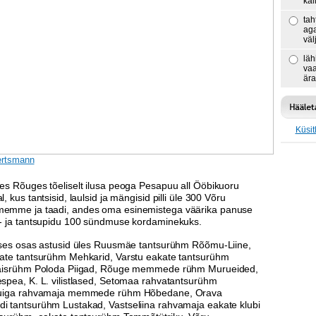
kal
tah
aga
väl
läh
vaa
ära
Küsit
ertsmann
es Rõuges tõeliselt ilusa peoga Pesapuu all Ööbikuoru
, kus tantsisid, laulsid ja mängisid pilli üle 300 Võru
emme ja taadi, andes oma esinemistega väärika panuse
- ja tantsupidu 100 sündmuse kordaminekuks.
ises osas astusid üles Ruusmäe tantsurühm Rõõmu-Liine,
ate tantsurühm Mehkarid, Varstu eakate tantsurühm
naisrühm Poloda Piigad, Rõuge memmede rühm Murueided,
spea, K. L. vilistlased, Setomaa rahvatantsurühm
Puiga rahvamaja memmede rühm Hõbedane, Orava
 tantsurühm Lustakad, Vastseliina rahvamaja eakate klubi