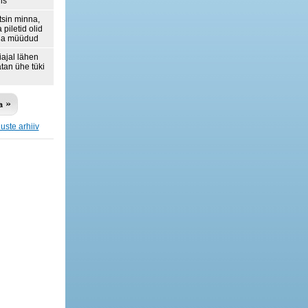
lis
tsin minna,
 piletid olid
ja müüdud
iajal lähen
tan ühe tüki
luste arhiiv