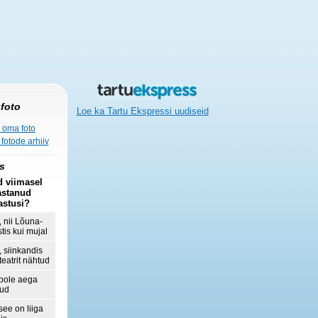
foto
Loe ka Tartu Ekspressi uudiseid
 oma foto
fotode arhiiv
s
d viimasel
astanud
astusi?
, nii Lõuna-
tis kui mujal
, siinkandis
teatrit nähtud
 pole aega
nud
 see on liiga