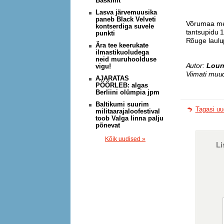
Baskinit
Lasva järvemuusika
paneb Black Velveti
Võrumaa mem
kontserdiga suvele
tantsupidu 1
punkti
Rõuge laulu
Ära tee keerukate
ilmastikuoludega
neid muruhoolduse
Autor:
Loun
vigu!
Viimati muu
AJARATAS
PÖÖRLEB: algas
Berliini olümpia jpm
Baltikumi suurim
Tagasi uu
militaarajaloofestival
toob Valga linna palju
põnevat
Kõik uudised »
Li