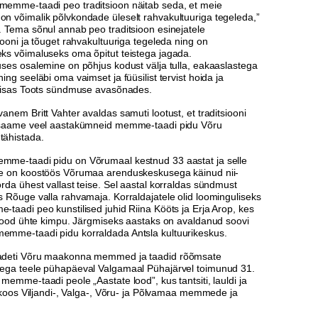
emme-taadi peo traditsioon näitab seda, et meie
n võimalik põlvkondade üleselt rahvakultuuriga tegeleda,”
. Tema sõnul annab peo traditsioon esinejatele
iooni ja tõuget rahvakultuuriga tegeleda ning on
ks võimaluseks oma õpitut teistega jagada.
ses osalemine on põhjus kodust välja tulla, eakaaslastega
ing seeläbi oma vaimset ja füüsilist tervist hoida ja
 lisas Toots sündmuse avasõnades.
anem Britt Vahter avaldas samuti lootust, et traditsiooni
 saame veel aastakümneid memme-taadi pidu Võru
ähistada.
me-taadi pidu on Võrumaal kestnud 33 aastat ja selle
e on koostöös Võrumaa arenduskeskusega käinud nii-
rda ühest vallast teise. Sel aastal korraldas sündmust
 Rõuge valla rahvamaja. Korraldajatele olid loominguliseks
taadi peo kunstilised juhid Riina Kööts ja Erja Arop, kes
k lood ühte kimpu. Järgmiseks aastaks on avaldanud soovi
mme-taadi pidu korraldada Antsla kultuurikeskus.
adeti Võru maakonna memmed ja taadid rõõmsate
ega teele pühapäeval Valgamaal Pühajärvel toimunud 31.
memme-taadi peole „Aastate lood”, kus tantsiti, lauldi ja
i koos Viljandi-, Valga-, Võru- ja Põlvamaa memmede ja