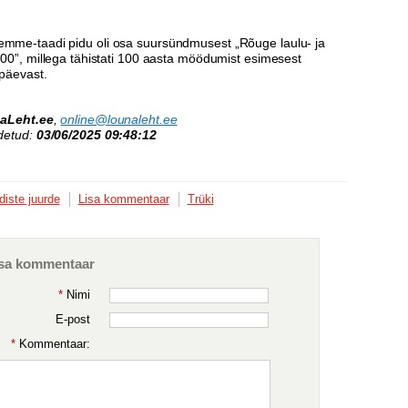
me-taadi pidu oli osa suursündmusest „Rõuge laulu- ja
00”, millega tähistati 100 aasta möödumist esimesest
päevast.
aLeht.ee
,
online@lounaleht.ee
detud:
03/06/2025 09:48:12
diste juurde
Lisa kommentaar
Trüki
sa kommentaar
*
Nimi
E-post
*
Kommentaar: