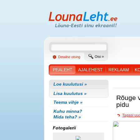
Otsi »
Detailne otsing
PEALEHT
AJALEHEST
REKLAAM
K
Loe kuulutusi »
Lisa kuulutus »
Rõuge 
Teema vihje »
pidu
Kuhu minna?
Tagasi uud
Mida teha? »
Fotogalerii