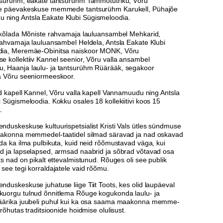
tsurühm, eakate tantsurühm Tammõtütriku, Võru
de päevakeskuse memmede tantsurühm Karukell, Pühajõe
ing Antsla Eakate Klubi Sügismeloodia.
d kõlada Mõniste rahvamaja lauluansambel Mehkarid,
 rahvamaja lauluansambel Heldela, Antsla Eakate Klubi
dia, Meremäe-Obinitsa naiskoor MONK, Võru
e kollektiiv Kannel seenior, Võru valla ansambel
 Haanja laulu- ja tantsurühm Rüärääk, segakoor
a Võru seeniormeeskoor.
id kapell Kannel, Võru valla kapell Vannamuudu ning Antsla
 Sügismeloodia. Kokku osales 18 kollekiitivi koos 15
.
nduskeskuse kultuurispetsialist Kristi Vals ütles sündmuse
aakonna memmedel-taatidel silmad säravad ja nad oskavad
da ka ilma pulbikuta, kuid neid rõõmustavad väga, kui
d ja lapselapsed, armsad naabrid ja sõbrad võtavad osa
ks nad on pikalt ettevalmistunud. Rõuges oli see publik
see tegi korraldajatele vaid rõõmu.
duskeskuse juhatuse liige Tiit Toots, kes olid laupäeval
uorgu tulnud õnnitlema Rõuge kogukonda laulu- ja
äärika juubeli puhul kui ka osa saama maakonna memme-
 rõhutas traditsioonide hoidmise olulisust.