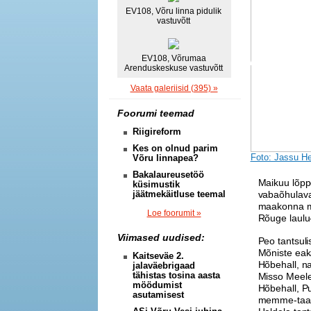
EV108, Võru linna pidulik
vastuvõtt
EV108, Võrumaa
Arenduskeskuse vastuvõtt
Vaata galeriisid (395) »
Foorumi teemad
Riigireform
Kes on olnud parim
Foto: Jassu H
Võru linnapea?
Bakalaureusetöö
Maikuu lõpp
küsimustik
jäätmekäitluse teemal
vabaõhulaval
maakonna m
Loe foorumit »
Rõuge laulu
Viimased uudised:
Peo tantsul
Mõniste eak
Kaitseväe 2.
Hõbehall, 
jalaväebrigaad
tähistas tosina aasta
Misso Meele
möödumist
Hõbehall, 
asutamisest
memme-taadi