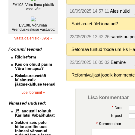
EV108, Võru linna pidulik
vastuvõtt
18/09/2025 14:57:11
Ales nüüd
Said aru et ülehinnatud?
EV108, Võrumaa
Arenduskeskuse vastuvõtt
23/09/2025 13:42:26
sandisuu poi
Vaata galeriisid (395) »
Foorumi teemad
Setomaa tuntud toode um iks H
Riigireform
23/09/2025 16:09:02
Eemine
Kes on olnud parim
Võru linnapea?
Reformivalijast joodik kommente
Bakalaureusetöö
küsimustik
jäätmekäitluse teemal
Loe foorumit »
Lisa kommentaar
Viimased uudised:
*
Nimi
15. augustil toimub
Karilatsi Vabaõhulaat
E-post
Sektori seis pole
*
Kommentaar:
kiita: aprillis uusi
inimesi värvanud