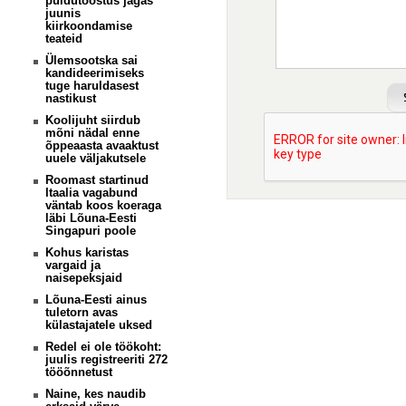
puidutööstus jagas
juunis
kiirkoondamise
teateid
Ülemsootska sai
kandideerimiseks
tuge haruldasest
nastikust
Koolijuht siirdub
mõni nädal enne
õppeaasta avaaktust
uuele väljakutsele
Roomast startinud
Itaalia vagabund
väntab koos koeraga
läbi Lõuna-Eesti
Singapuri poole
Kohus karistas
vargaid ja
naisepeksjaid
Lõuna-Eesti ainus
tuletorn avas
külastajatele uksed
Redel ei ole töökoht:
juulis registreeriti 272
tööõnnetust
Naine, kes naudib