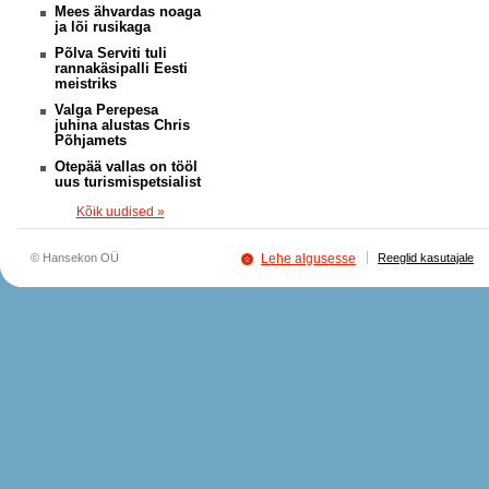
Mees ähvardas noaga
ja lõi rusikaga
Põlva Serviti tuli
rannakäsipalli Eesti
meistriks
Valga Perepesa
juhina alustas Chris
Põhjamets
Otepää vallas on tööl
uus turismispetsialist
Kõik uudised »
© Hansekon OÜ
Lehe algusesse
Reeglid kasutajale