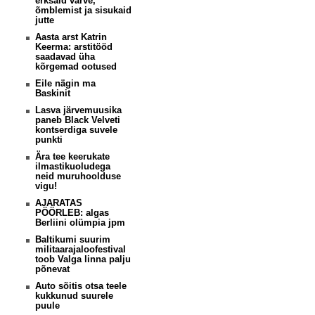
erksaid värve,
õmblemist ja sisukaid
jutte
Aasta arst Katrin
Keerma: arstitööd
saadavad üha
kõrgemad ootused
Eile nägin ma
Baskinit
Lasva järvemuusika
paneb Black Velveti
kontserdiga suvele
punkti
Ära tee keerukate
ilmastikuoludega
neid muruhoolduse
vigu!
AJARATAS
PÖÖRLEB: algas
Berliini olümpia jpm
Baltikumi suurim
militaarajaloofestival
toob Valga linna palju
põnevat
Auto sõitis otsa teele
kukkunud suurele
puule