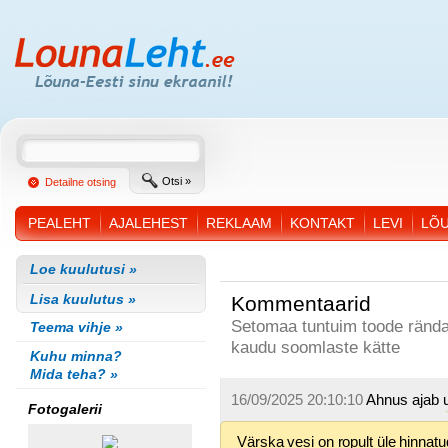
Otsi »
Detailne otsing
PEALEHT
AJALEHEST
REKLAAM
KONTAKT
LEVI
LÕ
Loe kuulutusi »
Lisa kuulutus »
Kommentaarid
Setomaa tuntuim toode rändab 
Teema vihje »
kaudu soomlaste kätte
Kuhu minna?
Mida teha? »
16/09/2025 20:10:10
Ahnus ajab u
Fotogalerii
Värska vesi on ropult üle hinnatu