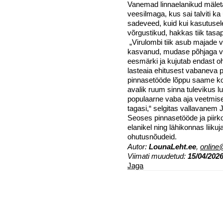
Vanemad linnaelanikud mäleta
veesilmaga, kus sai talviti ka 
sadeveed, kuid kui kasutuse
võrgustikud, hakkas tiik tasa
„Virulombi tiik asub majade v
kasvanud, mudase põhjaga ve
eesmärki ja kujutab endast oh
lasteaia ehitusest vabaneva p
pinnasetööde lõppu saame koo
avalik ruum sinna tulevikus l
populaarne vaba aja veetmise
tagasi,“ selgitas vallavanem 
Seoses pinnasetööde ja piirk
elanikel ning lähikonnas liikuja
ohutusnõudeid.
Autor:
LounaLeht.ee
,
online
Viimati muudetud:
15/04/2026
Jaga