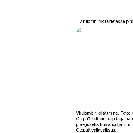
Virulombi tiik täidetakse pi
Virulombi tiigi täitmine. Foto
Otepää kultuurimaja taga paikn
praeguseks kuivanud ja kinni
Otepää vallavalitsus.